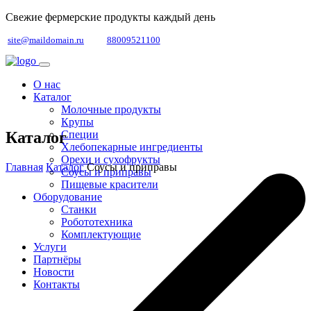
Свежие фермерские продукты каждый день
site@maildomain.ru
88009521100
О нас
Каталог
Молочные продукты
Крупы
Каталог
Специи
Хлебопекарные ингредиенты
Орехи и сухофрукты
Главная
Каталог
Соусы и приправы
Соусы и приправы
Пищевые красители
Оборудование
Станки
Робототехника
Комплектующие
Услуги
Партнёры
Новости
Контакты